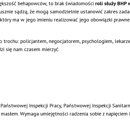
iększość behapowców, to brak świadomości
roli służy BHP 
usznie sądzą, że mogą samodzielnie ustanowić zakres zada
tóry ma w jego imieniu realizować jego obowiązki prawne,
 po trochu: policjantem, negocjatorem, psychologiem, lek
dzi się nam czasem mierzyć.
ństwowej Inspekcji Pracy, Państwowej Inspekcji Sanitarnej
 z masłem. Wymaga umiejętności radzenia sobie z napięciem 