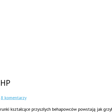
BHP
h
8 komentarzy
erunki kształcące przyszłych behapowców powstają jak grzy