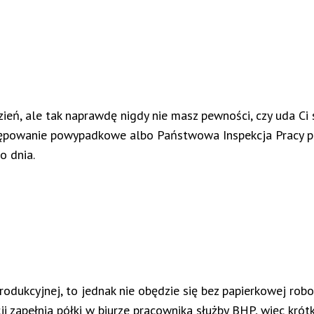
zień, ale tak naprawdę nigdy nie masz pewności, czy uda Ci 
tępowanie powypadkowe albo Państwowa Inspekcja Pracy pr
o dnia.
odukcyjnej, to jednak nie obędzie się bez papierkowej rob
 zapełnia półki w biurze pracownika służby BHP, więc kró