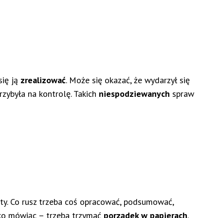
się ją
zrealizować
. Może się okazać, że wydarzył się
zybyła na kontrolę. Takich
niespodziewanych
spraw
oty. Co rusz trzeba coś opracować, podsumować,
tko mówiąc – trzeba trzymać
porządek w papierach
.