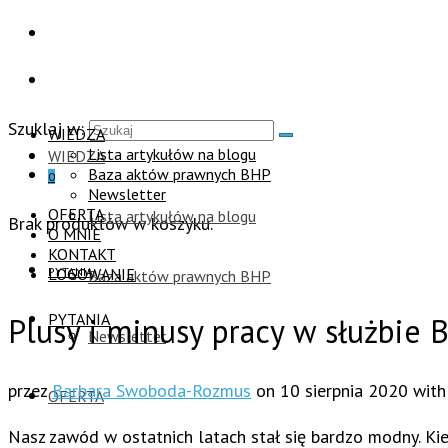
Szuklaj w:
WIEDZA
Lista artykułów na blogu
WIEDZA
Baza aktów prawnych BHP
0
Newsletter
OFERTA
Lista artykułów na blogu
Brak produktów w koszyku.
O MNIE
KONTAKT
PYTANIA
LOGOWANIE
Baza aktów prawnych BHP
PYTANIA
Plusy i minusy pracy w służbie 
Newsletter
przez
Barbara Swoboda-Rozmus
on
10 sierpnia 2020
wit
OFERTA
Nasz zawód w ostatnich latach stał się bardzo modny. Ki