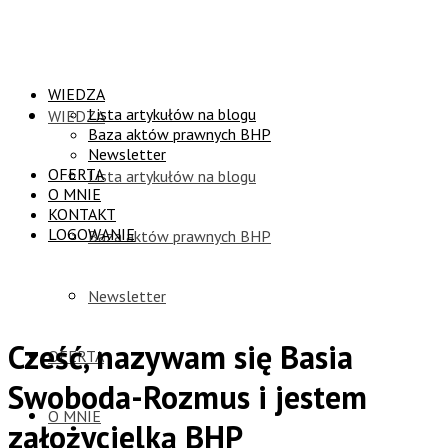
WIEDZA
Lista artykułów na blogu
WIEDZA
Baza aktów prawnych BHP
Newsletter
OFERTA
Lista artykułów na blogu
O MNIE
KONTAKT
LOGOWANIE
Baza aktów prawnych BHP
Newsletter
Cześć, nazywam się Basia
OFERTA
Swoboda-Rozmus i jestem
O MNIE
założycielką BHP