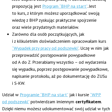
propozycją jest
Program “BHP na start”
. Jest
to kurs, z którym możesz uporządkować swoją
wiedzę z BHP zyskując praktyczne spojrzenie
oraz wiele przydatnych materiałów.
Zarówno dla osób początkujących, jak
i z kilkuletnim doświadczeniem opracowałam kurs
“Wypadek przy pracy od podszewki”
. Uczę w nim jak
przeprowadzić postępowanie powypadkowe
od A do Z. Przerabiamy wszystko – od wydarzenia
się wypadku, poprzez postępowanie powypadkowe,
napisanie protokołu, aż po dokumentację do ZUSu
i S-KW.
Udział w
Programie “BHP na start”
jak i kursie
“WPP
od podszewki”
potwierdzam imiennym
certyfikatem
.
Dzięki niemu możesz udokumentować swój udział w tych