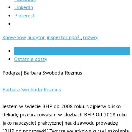
LinkedIn
Pinterest
Know-how
audytor
,
inspektor ppoż.
,
rozwój
O Autorze
Ostatnie posty
Podąrzaj Barbara Swoboda-Rozmus:
Barbara Swoboda-Rozmus
Jestem w świecie BHP od 2008 roku. Najpierw blisko
dekadę przepracowałam w służbach BHP. Od 2018 roku
jako nauczyciel praktycznej nauki zawodu prowadzę
"BHP od podszewki". Tworzę wyjątkowe kursy i szkolenia