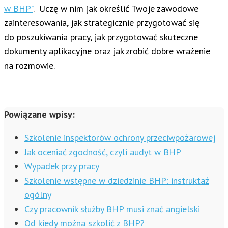
w BHP”
. Uczę w nim jak określić Twoje zawodowe
zainteresowania, jak strategicznie przygotować się
do poszukiwania pracy, jak przygotować skuteczne
dokumenty aplikacyjne oraz jak zrobić dobre wrażenie
na rozmowie.
Powiązane wpisy:
Szkolenie inspektorów ochrony przeciwpożarowej
Jak oceniać zgodność, czyli audyt w BHP
Wypadek przy pracy
Szkolenie wstępne w dziedzinie BHP: instruktaż
ogólny
Czy pracownik służby BHP musi znać angielski
Od kiedy można szkolić z BHP?