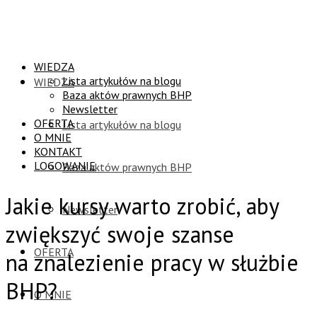
WIEDZA
Lista artykułów na blogu
WIEDZA
Baza aktów prawnych BHP
Newsletter
OFERTA
Lista artykułów na blogu
O MNIE
KONTAKT
LOGOWANIE
Baza aktów prawnych BHP
Jakie kursy warto zrobić, aby
Newsletter
zwiększyć swoje szanse
OFERTA
na znalezienie pracy w służbie
BHP?
O MNIE