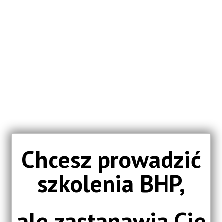
jakie
dokumenty
musisz
sporządzać oraz jak
zaangażować
uczestników, aby aktywnie brali
udział w Twoim szkoleniu!
Chcesz prowadzić
szkolenia BHP,
ale zastanawia Cię