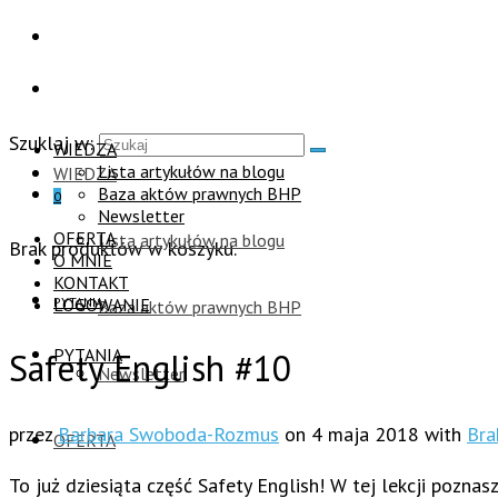
Szuklaj w:
WIEDZA
Lista artykułów na blogu
WIEDZA
Baza aktów prawnych BHP
0
Newsletter
OFERTA
Lista artykułów na blogu
Brak produktów w koszyku.
O MNIE
KONTAKT
PYTANIA
LOGOWANIE
Baza aktów prawnych BHP
PYTANIA
Safety English #10
Newsletter
przez
Barbara Swoboda-Rozmus
on
4 maja 2018
with
Bra
OFERTA
To już dziesiąta część Safety English! W tej lekcji pozna