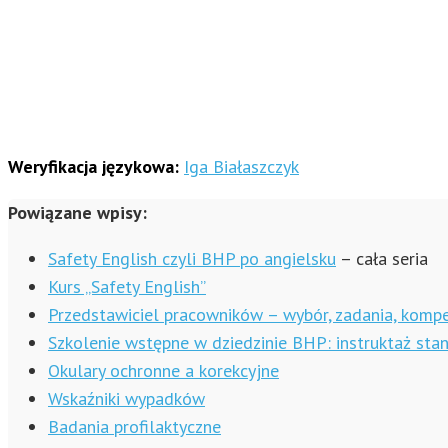
Weryfikacja językowa:
Iga Białaszczyk
Powiązane wpisy:
Safety English czyli BHP po angielsku
– cała seria
Kurs „Safety English”
Przedstawiciel pracowników – wybór, zadania, kompe
Szkolenie wstępne w dziedzinie BHP: instruktaż st
Okulary ochronne a korekcyjne
Wskaźniki wypadków
Badania profilaktyczne