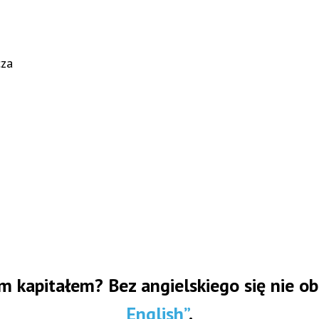
cza
m kapitałem? Bez angielskiego się nie ob
English”
.