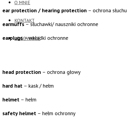
O MNIE
ear protection / hearing protection
– ochrona słuchu
KONTAKT
earmuffs
– słuchawki/ nauszniki ochronne
earplugs
– wkładki ochronne
LOGOWANIE
head protection
– ochrona głowy
hard hat
– kask / hełm
helmet
– hełm
safety helmet
– hełm ochronny