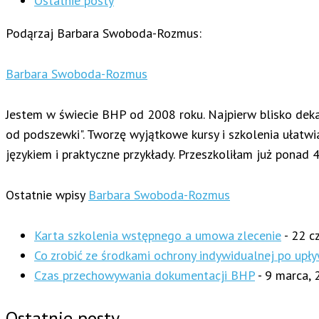
Ostatnie posty
Podąrzaj Barbara Swoboda-Rozmus:
Barbara Swoboda-Rozmus
Jestem w świecie BHP od 2008 roku. Najpierw blisko dek
od podszewki". Tworzę wyjątkowe kursy i szkolenia ułat
językiem i praktyczne przykłady. Przeszkoliłam już ponad 
Ostatnie wpisy
Barbara Swoboda-Rozmus
Karta szkolenia wstępnego a umowa zlecenie
- 22 c
Co zrobić ze środkami ochrony indywidualnej po upły
Czas przechowywania dokumentacji BHP
- 9 marca,
Ostatnie posty