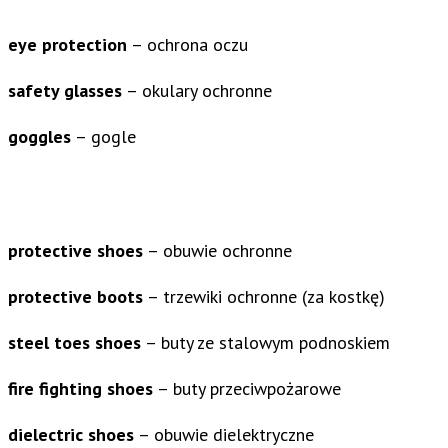
eye protection
– ochrona oczu
safety glasses
– okulary ochronne
goggles
– gogle
protective shoes
– obuwie ochronne
protective boots
– trzewiki ochronne (za kostkę)
steel toes shoes
– buty ze stalowym podnoskiem
fire fighting shoes
– buty przeciwpożarowe
dielectric shoes
– obuwie dielektryczne