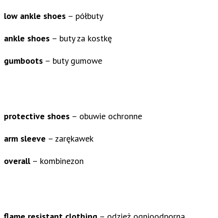
low ankle shoes
– półbuty
ankle shoes
– buty za kostkę
gumboots
– buty gumowe
protective shoes
– obuwie ochronne
arm sleeve
– zarękawek
overall
– kombinezon
flame resistant clothing
– odzież ognioodporna