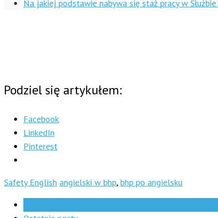
Na jakiej podstawie nabywa się staż pracy w Służbi
Podziel się artykułem:
Facebook
LinkedIn
Pinterest
Safety English
angielski w bhp
,
bhp po angielsku
O Autorze