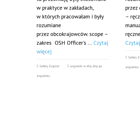
w praktyce w zakładach,
przez
w których pracowałam i były
– ręc
rozumiane
manua
przez obcokrajowców. scope –
ręczn
zakres OSH Officer’s …
Czytaj
Czytaj
więcej
Safety E
Safety English
angielski w bhp
,
bhp po
angielsku
angielsku