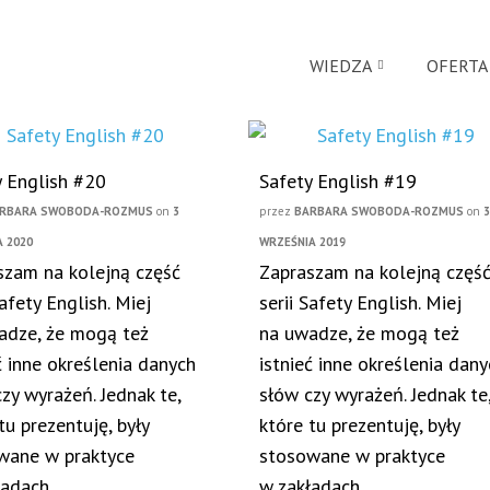
WIEDZA
OFERTA
y English #20
Safety English #19
RBARA SWOBODA-ROZMUS
on
3
przez
BARBARA SWOBODA-ROZMUS
on
A 2020
WRZEŚNIA 2019
szam na kolejną część
Zapraszam na kolejną częś
Safety English. Miej
serii Safety English. Miej
adze, że mogą też
na uwadze, że mogą też
ć inne określenia danych
istnieć inne określenia dan
zy wyrażeń. Jednak te,
słów czy wyrażeń. Jednak te
tu prezentuję, były
które tu prezentuję, były
wane w praktyce
stosowane w praktyce
ładach,
w zakładach,