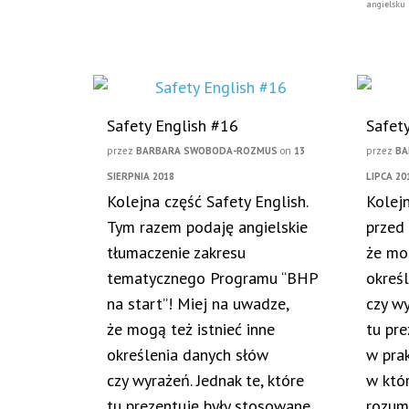
angielsku
Safety English #16
Safet
przez
BARBARA SWOBODA-ROZMUS
on
13
przez
BA
SIERPNIA 2018
LIPCA 20
Kolejna część Safety English.
Kolejn
Tym razem podaję angielskie
przed
tłumaczenie zakresu
że mog
tematycznego Programu “BHP
okreś
na start”! Miej na uwadze,
czy wy
że mogą też istnieć inne
tu pr
określenia danych słów
w pra
czy wyrażeń. Jednak te, które
w któ
tu prezentuję były stosowane
rozum