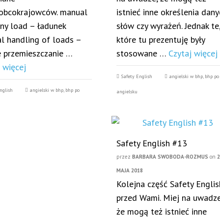
 obcokrajowców. manual
istnieć inne określenia dan
zny load – ładunek
słów czy wyrażeń. Jednak te
l handling of loads –
które tu prezentuję były
e przemieszczanie …
stosowane …
Czytaj więcej
 więcej
Safety English
angielski w bhp
,
bhp po
nglish
angielski w bhp
,
bhp po
angielsku
Safety English #13
przez
BARBARA SWOBODA-ROZMUS
on
MAJA 2018
Kolejna część Safety Englis
przed Wami. Miej na uwadze
że mogą też istnieć inne