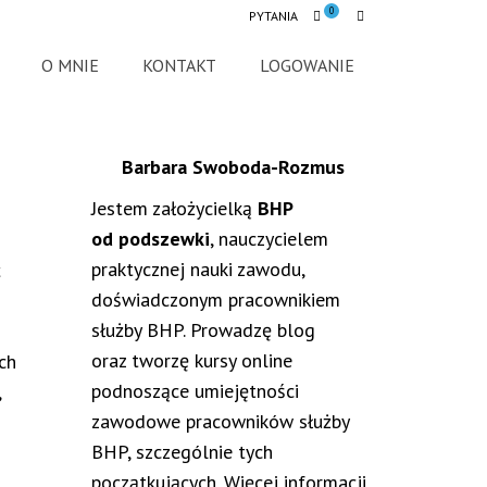
0
PYTANIA
O MNIE
KONTAKT
LOGOWANIE
Barbara Swoboda-Rozmus
Jestem założycielką
BHP
3
od podszewki
, nauczycielem
praktycznej nauki zawodu,
ć
doświadczonym pracownikiem
służby BHP. Prowadzę blog
oraz tworzę kursy online
ych
podnoszące umiejętności
,
zawodowe pracowników służby
BHP, szczególnie tych
początkujących. Więcej informacji