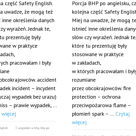
a część Safety English.
Porcja BHP po angielsku, cz
na uwadze, że mogą też
kolejna część Safety English
ć inne określenia danych
Miej na uwadze, że mogą t
zy wyrażeń. Jednak te,
istnieć inne określenia dan
tu prezentuję były
słów czy wyrażeń. Jednak te
wane w praktyce
które tu prezentuję były
ładach,
stosowane w praktyce
rych pracowałam i były
w zakładach,
iane
w których pracowałam i był
 obcokrajowców. accident
rozumiane
adek incident – incydent
przez obcokrajowców. fire
yczaj wypadek bez urazu)
protection – ochrona
miss – prawie wypadek, …
przeciwpożarowa flame –
 więcej
płomień spark – …
Czytaj
więcej
nglish
angielski w bhp
,
bhp po