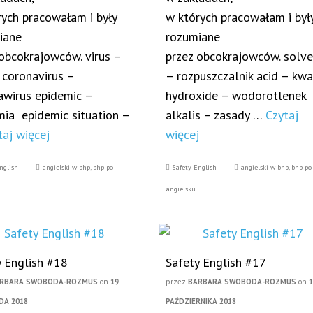
rych pracowałam i były
w których pracowałam i był
iane
rozumiane
 obcokrajowców. virus –
przez obcokrajowców. solv
 coronavirus –
– rozpuszczalnik acid – kw
awirus epidemic –
hydroxide – wodorotlenek
mia epidemic situation –
alkalis – zasady …
Czytaj
taj więcej
więcej
nglish
angielski w bhp
,
bhp po
Safety English
angielski w bhp
,
bhp po
angielsku
y English #18
Safety English #17
RBARA SWOBODA-ROZMUS
on
19
przez
BARBARA SWOBODA-ROZMUS
on
DA 2018
PAŹDZIERNIKA 2018