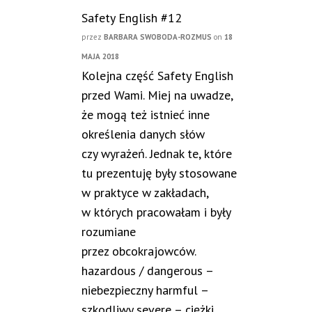
Safety English #12
przez
BARBARA SWOBODA-ROZMUS
on
18
MAJA 2018
Kolejna część Safety English
przed Wami. Miej na uwadze,
że mogą też istnieć inne
określenia danych słów
czy wyrażeń. Jednak te, które
tu prezentuję były stosowane
w praktyce w zakładach,
w których pracowałam i były
rozumiane
przez obcokrajowców.
hazardous / dangerous –
niebezpieczny harmful –
szkodliwy severe – ciężki,