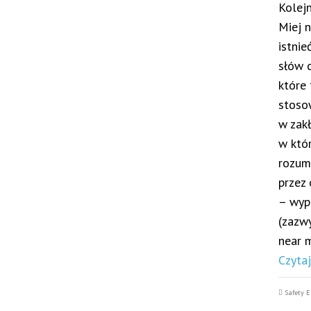
Kolejn
Miej 
istnie
słów c
które 
stoso
w zak
w któ
rozum
przez
– wyp
(zazw
near 
Czytaj
Safety E