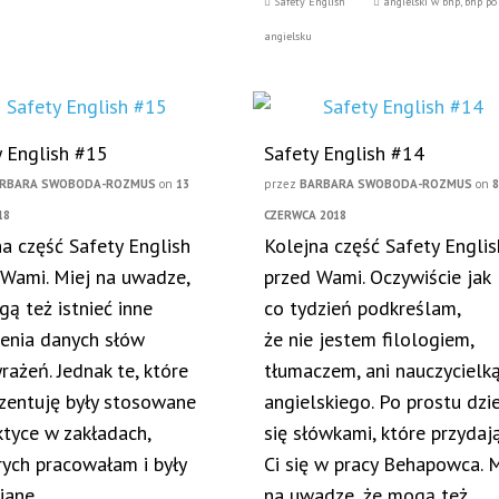
Safety English
angielski w bhp
,
bhp po
angielsku
y English #15
Safety English #14
RBARA SWOBODA-ROZMUS
on
13
przez
BARBARA SWOBODA-ROZMUS
on
18
CZERWCA 2018
a część Safety English
Kolejna część Safety Englis
 Wami. Miej na uwadze,
przed Wami. Oczywiście jak
ą też istnieć inne
co tydzień podkreślam,
lenia danych słów
że nie jestem filologiem,
rażeń. Jednak te, które
tłumaczem, ani nauczycielk
ezentuję były stosowane
angielskiego. Po prostu dzi
ktyce w zakładach,
się słówkami, które przydaj
rych pracowałam i były
Ci się w pracy Behapowca. M
iane
na uwadze, że mogą też