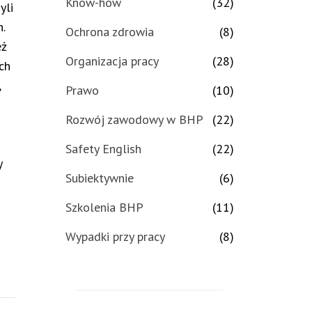
Know-how
(32)
yli
.
Ochrona zdrowia
(8)
eż
Organizacja pracy
(28)
ych
,
Prawo
(10)
Rozwój zawodowy w BHP
(22)
Safety English
(22)
y
Subiektywnie
(6)
Szkolenia BHP
(11)
Wypadki przy pracy
(8)