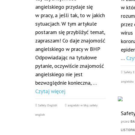
angielskiego przydaje się
w któ
w pracy, a jeśli tak, to w jakich
rozum
sytuacjach. W tym artykule
przez
postaram się przybliżyć temat,
wirus
zapraszam! Co daje znajomość
koron
angielskiego w pracy w BHP
epide
Odpowiadając na tytułowe
…
Czy
pytanie, oczywiście znajomość
Safety E
angielskiego nie jest
bezwzględnie konieczna, …
angielsku
Czytaj więcej
Safety English
angielski w bhp
,
safety
Safet
english
przez
BA
LISTOPA