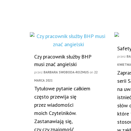
Safet
Czy pracownik służby BHP
przez
BA
musi znać angielski
KWIETNI
Zapra
przez
BARBARA SWOBODA-ROZMUS
on
22
serii 
MARCA 2021
Tytułowe pytanie całkiem
na uw
często przewija się
istnie
przez wiadomości
słów c
moich Czytelników.
które 
Zastanawiają się,
stoso
czy czy znajomość
w zak