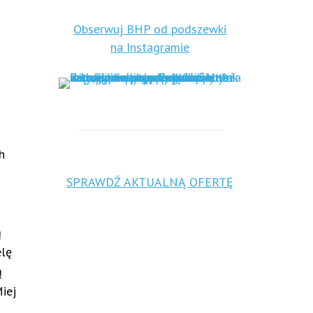
Obserwuj BHP od podszewki
na Instagramie
8
h
SPRAWDŹ AKTUALNĄ OFERTĘ
ą
elę
ą
iej