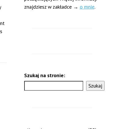
znajdziesz w zakładce →
o mnie
.
y
ent
as
Szukaj na stronie:
Szukaj
1