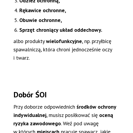
Odzież ochronną,
Rękawice ochronne,
Obuwie ochronne,
Sprzęt chroniący układ oddechowy.
albo produkty
wielofunkcyjne
, np. przyłbicę
spawalniczą, która chroni jednocześnie oczy
i twarz.
Dobór ŚOI
Przy doborze odpowiednich
środków ochrony
indywidualnej
, musisz posiłkować się
oceną
ryzyka zawodowego
. Weź pod uwagę
w których
miejscach
pracuje spawacz, jakie