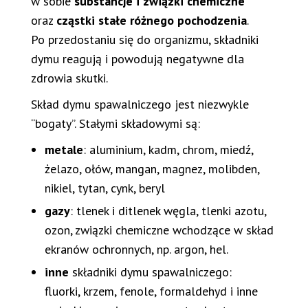
w sobie
substancje i związki chemiczne
oraz
cząstki stałe różnego pochodzenia
.
Po przedostaniu się do organizmu, składniki
dymu reagują i powodują negatywne dla
zdrowia skutki.
Skład dymu spawalniczego jest niezwykle
“bogaty”. Stałymi składowymi są:
metale
: aluminium, kadm, chrom, miedź,
żelazo, ołów, mangan, magnez, molibden,
nikiel, tytan, cynk, beryl
gazy
: tlenek i ditlenek węgla, tlenki azotu,
ozon, związki chemiczne wchodzące w skład
ekranów ochronnych, np. argon, hel.
inne
składniki dymu spawalniczego:
fluorki, krzem, fenole, formaldehyd i inne