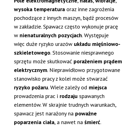
Pole elektromagnetyczne
,
hałas
,
wibracje
,
wysoka temperatura
oraz inne zagrożenia
pochodzące z innych maszyn, bądź procesów
w zakładzie. Spawacz często wykonuje pracę
w
nienaturalnych pozycjach
. Występuje
więc duże ryzyko urazów
układu mięśniowo-
szkieletowego
. Stosowanie niesprawnego
sprzętu może skutkować
porażeniem prądem
elektrycznym
. Nieprawidłowo przygotowane
stanowisko pracy z kolei może stwarzać
ryzyko pożaru
. Wiele zależy od
miejsca
prowadzenia prac i
rodzaju
spawanych
elementów. W skrajnie trudnych warunkach,
spawacz jest narażony na
poważne
poparzenia ciała
, a nawet na
śmierć
.