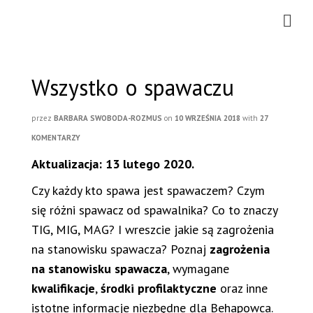
Wszystko o spawaczu
przez
BARBARA SWOBODA-ROZMUS
on
10 WRZEŚNIA 2018
with
27
KOMENTARZY
Aktualizacja: 13 lutego 2020.
Czy każdy kto spawa jest spawaczem? Czym
się różni spawacz od spawalnika? Co to znaczy
TIG, MIG, MAG? I wreszcie jakie są zagrożenia
na stanowisku spawacza? Poznaj
zagrożenia
na stanowisku spawacza
, wymagane
kwalifikacje
,
środki profilaktyczne
oraz inne
istotne informacje niezbędne dla Behapowca.