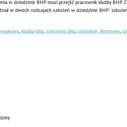
olenia w dziedzinie BHP musi przejść pracownik służby BHP
dział w dwóch rodzajach szkoleń w dziedzinie BHP: szkole
nowiskowy
,
służba bhp
,
szkolenia bhp
,
szkolenie okresowe
,
sz
skowy