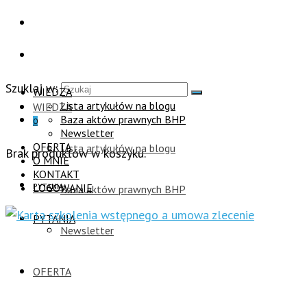
Szuklaj w:
WIEDZA
Lista artykułów na blogu
WIEDZA
Baza aktów prawnych BHP
0
Newsletter
OFERTA
Lista artykułów na blogu
Brak produktów w koszyku.
O MNIE
KONTAKT
PYTANIA
LOGOWANIE
Baza aktów prawnych BHP
PYTANIA
Newsletter
OFERTA