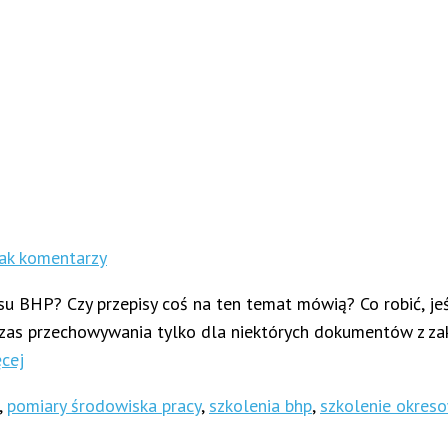
ak komentarzy
BHP? Czy przepisy coś na ten temat mówią? Co robić, jeśli
zas przechowywania tylko dla niektórych dokumentów z zak
ęcej
,
pomiary środowiska pracy
,
szkolenia bhp
,
szkolenie okres