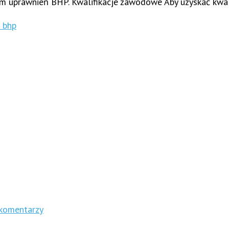
aniem uprawnień BHP. Kwalifikacje zawodowe Aby uzyskać kwa
a bhp
komentarzy