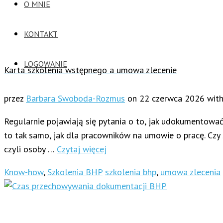
O MNIE
KONTAKT
LOGOWANIE
Karta szkolenia wstępnego a umowa zlecenie
przez
Barbara Swoboda-Rozmus
on
22 czerwca 2026
wit
Regularnie pojawiają się pytania o to, jak udokumentować
to tak samo, jak dla pracowników na umowie o pracę. Cz
czyli osoby …
Czytaj więcej
Know-how
,
Szkolenia BHP
szkolenia bhp
,
umowa zlecenia