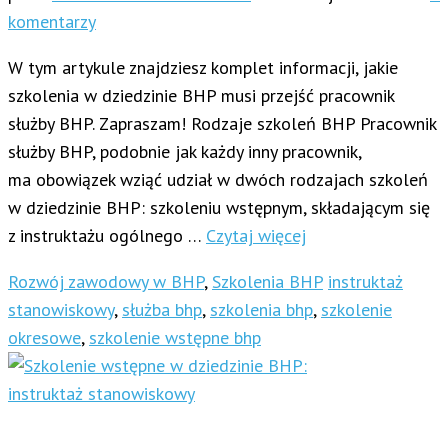
komentarzy
W tym artykule znajdziesz komplet informacji, jakie
szkolenia w dziedzinie BHP musi przejść pracownik
służby BHP. Zapraszam! Rodzaje szkoleń BHP Pracownik
służby BHP, podobnie jak każdy inny pracownik,
ma obowiązek wziąć udział w dwóch rodzajach szkoleń
w dziedzinie BHP: szkoleniu wstępnym, składającym się
z instruktażu ogólnego …
Czytaj więcej
Rozwój zawodowy w BHP
,
Szkolenia BHP
instruktaż
stanowiskowy
,
służba bhp
,
szkolenia bhp
,
szkolenie
okresowe
,
szkolenie wstępne bhp