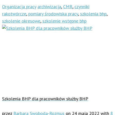
Organizacja pracy
archiwizacja
,
CMR
,
czynniki
rakotwórcze
,
pomiary środowiska pracy
,
szkolenia bhp
,
szkolenie okresowe
,
szkolenie wstępne bhp
Szkolenia BHP dla pracowników służby BHP
przez
Barbara Swoboda-Rozmus
on
24 maja 2022
with
8