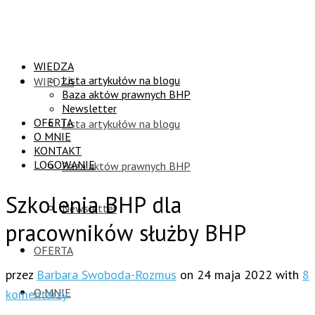
WIEDZA
Lista artykułów na blogu
WIEDZA
Baza aktów prawnych BHP
Newsletter
OFERTA
Lista artykułów na blogu
O MNIE
KONTAKT
LOGOWANIE
Baza aktów prawnych BHP
Szkolenia BHP dla
Newsletter
pracowników służby BHP
OFERTA
przez
Barbara Swoboda-Rozmus
on
24 maja 2022
with
8
O MNIE
komentarzy