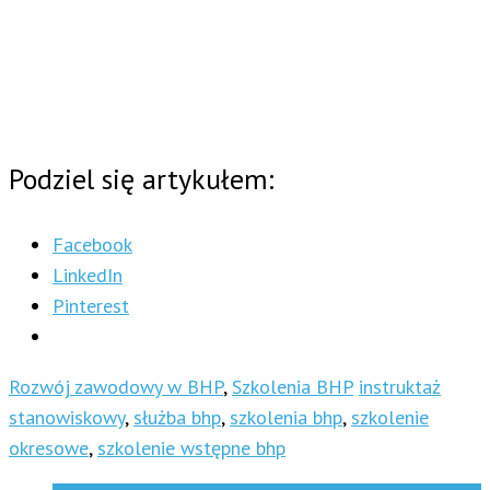
Podziel się artykułem:
Facebook
LinkedIn
Pinterest
Rozwój zawodowy w BHP
,
Szkolenia BHP
instruktaż
stanowiskowy
,
służba bhp
,
szkolenia bhp
,
szkolenie
okresowe
,
szkolenie wstępne bhp