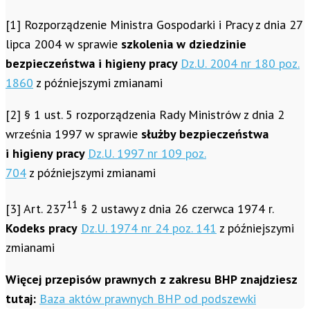
[1] Rozporządzenie Ministra Gospodarki i Pracy z dnia 27
lipca 2004 w sprawie
szkolenia w dziedzinie
bezpieczeństwa i higieny pracy
Dz.U. 2004 nr 180 poz.
1860
z późniejszymi zmianami
[2] § 1 ust. 5 rozporządzenia Rady Ministrów z dnia 2
września 1997 w sprawie
służby bezpieczeństwa
i higieny pracy
Dz.U. 1997 nr 109 poz.
704
z późniejszymi zmianami
11
[3] Art. 237
§ 2 ustawy z dnia 26 czerwca 1974 r.
Kodeks pracy
Dz.U. 1974 nr 24 poz. 141
z późniejszymi
zmianami
Więcej przepisów prawnych z zakresu BHP znajdziesz
tutaj:
Baza aktów prawnych BHP od podszewki