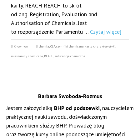
karty. REACH REACH to skrót
od ang. Registration, Evaluation and
Authorisation of Chemicals. Jest
to rozporządzenie Parlamentu …
Czytaj więcej
Know-how
chemia
,
CLP
,
czynniki chemiczne
,
karta charakterystyki
,
mieszaniny chemiczne
,
REACH
,
substancje chemiczne
Barbara Swoboda-Rozmus
Jestem założycielką
BHP od podszewki
, nauczycielem
praktycznej nauki zawodu, doświadczonym
pracownikiem służby BHP. Prowadzę blog
oraz tworzę kursy online podnoszące umiejętności