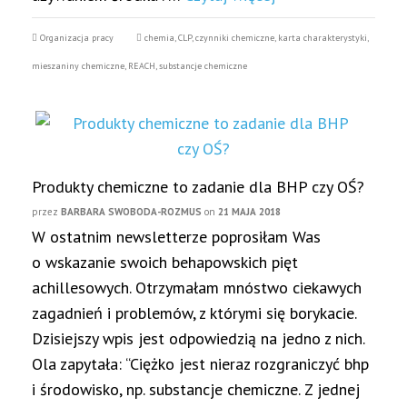
Organizacja pracy
chemia
,
CLP
,
czynniki chemiczne
,
karta charakterystyki
,
mieszaniny chemiczne
,
REACH
,
substancje chemiczne
Produkty chemiczne to zadanie dla BHP czy OŚ?
przez
BARBARA SWOBODA-ROZMUS
on
21 MAJA 2018
W ostatnim newsletterze poprosiłam Was
o wskazanie swoich behapowskich pięt
achillesowych. Otrzymałam mnóstwo ciekawych
zagadnień i problemów, z którymi się borykacie.
Dzisiejszy wpis jest odpowiedzią na jedno z nich.
Ola zapytała: “Ciężko jest nieraz rozgraniczyć bhp
i środowisko, np. substancje chemiczne. Z jednej