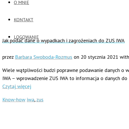
O MNIE
KONTAKT
LOGOWANIE
Jak podać dane o wypadkach i zagrożeniach do ZUS IWA
przez
Barbara Swoboda-Rozmus
on
20 stycznia 2021
wit
Wiele wątpliwości budzi poprawne podawanie danych o wyp
IWA – wprowadzenie ZUS IWA to informacja o danych do us
Czytaj więcej
Know-how
iwa
,
zus