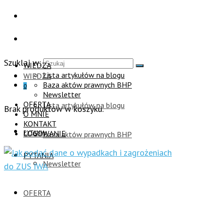
Szuklaj w:
WIEDZA
Lista artykułów na blogu
WIEDZA
Baza aktów prawnych BHP
0
Newsletter
OFERTA
Lista artykułów na blogu
Brak produktów w koszyku.
O MNIE
KONTAKT
PYTANIA
LOGOWANIE
Baza aktów prawnych BHP
PYTANIA
Newsletter
OFERTA