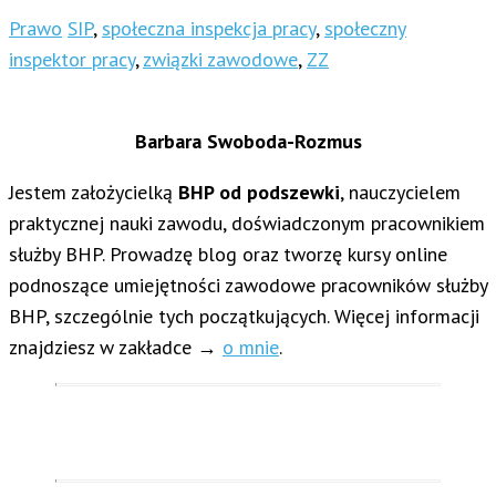
Prawo
SIP
,
społeczna inspekcja pracy
,
społeczny
inspektor pracy
,
związki zawodowe
,
ZZ
Barbara Swoboda-Rozmus
Jestem założycielką
BHP od podszewki
, nauczycielem
praktycznej nauki zawodu, doświadczonym pracownikiem
służby BHP. Prowadzę blog oraz tworzę kursy online
podnoszące umiejętności zawodowe pracowników służby
BHP, szczególnie tych początkujących. Więcej informacji
znajdziesz w zakładce →
o mnie
.