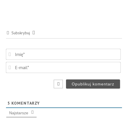
Subskrybuj
Imi
E-
mai
5
KOMENTARZY
Najstarsze