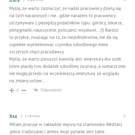
Dora
Myślę, że warto zaznaczyć, że nadal pracownicy dzielą się
na tych narażonych i nie.. gdzie narażeni to pracownicy
utrzymywani z pieniędzy podatników typu: górnicy, lekarze,
pielęgniarki, nauczyciele, policjanci, wojskowi… (!) Bardzo
to przykre, zważając na to, że niejednokrotnie, nie da się
zupełnie wyeliminować czynnika szkodliwego mimo
szczerych chęci pracodawcy.
Myślę, że warto poruszyć kwestię dot. emerytury dla osób
które płaciły tzw. dodatek szkodliwy za pracę, a sumarycznie
nie mogły przejść na wcześniejszą emeryturę ze względu
na zmiany ustaw…
Odpowiedz
0
Xxx
1 rok temu
Witam, pracuje w zakładzie mięsny na stanowisko Wedzarz
,piece tradycyjnej i atmos moje pytanie jest takie